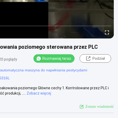
kowania poziomego sterowana przez PLC
Rozmawiaj teraz.
Podział
20 poglądy
łautomatyczna maszyna do napełniania pestycydami
SS316L
pakowania poziomego Główne cechy 1. Kontrolowane przez PLC i
produkcji, .....
Zobacz więcej
Zostaw wiadomość