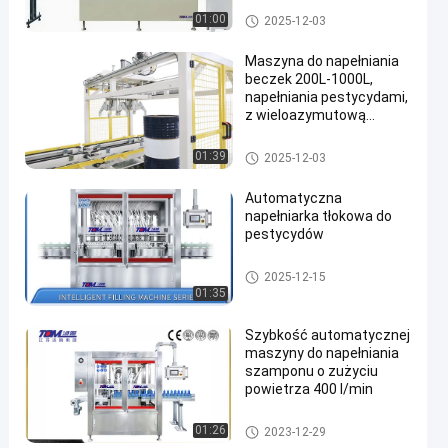
ml
Maszyna do napełniania pesty
01:00
2025-12-03
cydów
Maszyna do napełniania
beczek 200L-1000L,
napełniania pestycydami,
z wieloazymutową
obrotową głowicą
napełniającą i lejem
Maszyna do napełniania pesty
01:39
2025-12-03
zapobiegającym kapaniu
cydów
Automatyczna
napełniarka tłokowa do
pestycydów
Maszyna do napełniania pesty
2025-12-15
cydów
01:35
Szybkość automatycznej
maszyny do napełniania
szamponu o zużyciu
powietrza 400 l/min
Maszyna do napełniania sza
01:26
2023-12-29
mponów