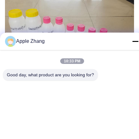
Apple Zhang
10:33 PM
Good day, what product are you looking for?
Opakowanie i wysyłka
1. maszyna jest zapakowana w drewnianą obudowę odporną na
fumigację, a aby utrzymać drewnianą obudowę bezpieczniejszą,
wstawiliśmy żelazne podparcie wewnątrz drewnianej obudowy,
dzięki czemu nadaje się do długotrwałej dostawy morskiej.