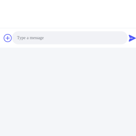
Photo
Video Call
Audio Call