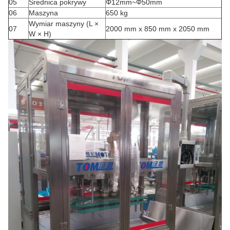
05
Średnica pokrywy
Φ12mm~Φ50mm
06
Maszyna
650 kg
Wymiar maszyny (L ×
07
2000 mm x 850 mm x 2050 mm
W × H)