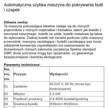
Automatyczna szybka maszyna do pokrywania butli
i czapek
Główne cechy:
Ta maszyna pokrywająca idealnie nadaje się do różnych
pojemników z różnych materiałów i kształtów, takich jak butelki z
tworzywa sztucznego, butelki ze szkła, butelki metalowe itp.łatwe
do wykonania. Żadnej butelki nie zaciska podczas cyklu maszyny.
przenośnik, maszyny zaciskające i butelki zaciskające pas może
oddzielnie konwersja częstotliwości ma zastosowanie do
dozwolonych różnych zakresów zaciskania.Spełnia standard
GMP, drzwi ochronne mogą być opcjonalne, co gwarantuje
bezpieczniejsze i bardziej ekologiczne.
Parametry techniczne:
Nie,
nie,
Pozycje
Wydajność
nie.
AC220 V; 50 Hz (może być
01
Zasilanie
dostosowane)
02
Władza
1.5 kW
03
Prędkość produkcji
0 ¥ 4000 butelek/godzinę
04
Średnica butelki
Φ35mm~Φ100mm