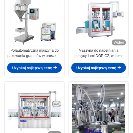
Wideo
Półautomatyczna maszyna do
Maszyna do napełniania
pakowania granulów w proszku 5
pestycydami DGP-CZ, w pełni
worków / min
automatyczna, sterowana przez
PLC, maszyna do napełniania
Uzyskaj najlepszą cenę
Uzyskaj najlepszą cenę
bębnom