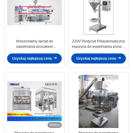
Horyzontalny sprzęt do
220V Pestycyd Półautomatyczna
napełniania proszkiem
maszyna do wypełniania proszku
pestycydów sterowany
do 10g-500g worka
automatycznie przez PLC
Uzyskaj najlepszą cenę
Uzyskaj najlepszą cenę
Wideo
Maszyna do napełniania
Maszyna do napełniania