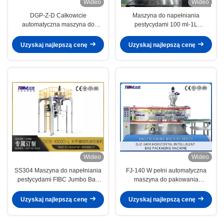
Wideo
Wideo
DGP-Z-D Całkowicie
Maszyna do napełniania
automatyczna maszyna do
pestycydami 100 ml-1L
napełniania płynem z tłokami
Półautomatyczna Maszyna do
pestycydów 50-1000 ml
napełniania tłokami Dwie głowice
Uzyskaj najlepszą cenę
Uzyskaj najlepszą cenę
Wideo
Wideo
SS304 Maszyna do napełniania
FJ-140 W pełni automatyczna
pestycydami FIBC Jumbo Bag
maszyna do pakowania
Filling Machine
poziomego sterowana przez PLC
Uzyskaj najlepszą cenę
Uzyskaj najlepszą cenę