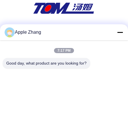
Media społecznościowe
Apple Zhang
7:17 PM
Szybki kontakt
Good day, what product are you looking for?
Tel
86-0519-86480588
E-mail
tech@cn-tom.com
Adres
Nie, nie, nie.99, miasto Rulin, dzielnica Jintan, miasto
Changzhou, prowincja Jiangsu, Chiny.