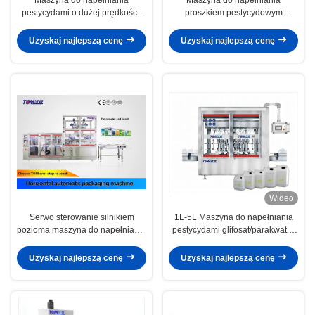
pestycydami o dużej prędkości,
proszkiem pestycydowym
automatyczna maszyna do
Półautomatyczna do 1-5 kg worka
napełniania i uszczelniania
Maszyna do napełniania
Uzyskaj najlepszą cenę
Uzyskaj najlepszą cenę
proszku
pestycydami
Wideo
Serwo sterowanie silnikiem
1L-5L Maszyna do napełniania
pozioma maszyna do napełniania
pestycydami glifosat/parakwat w
pestycydów automatyczna SS304
płynie, w pełni automatyczna,
SS316L
typu liniowego
Uzyskaj najlepszą cenę
Uzyskaj najlepszą cenę