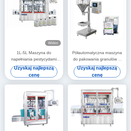
Wideo
1L-5L Maszyna do
Półautomatyczna maszyna
napełniania pestycydami
do pakowania granulów w
glifosat/parakwat w płynie, w
proszku 5 worków / min
Uzyskaj najlepszą
Uzyskaj najlepszą
pełni automatyczna, typu
cenę
cenę
liniowego