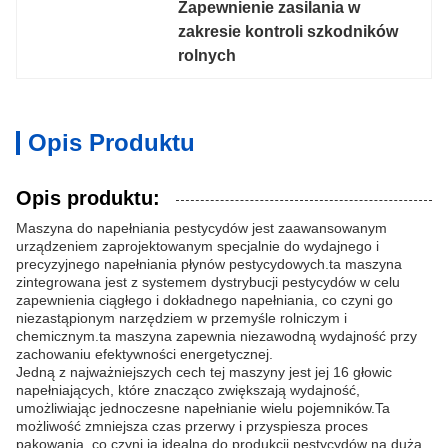
Zapewnienie zasilania w 
zakresie kontroli szkodników 
rolnych
Opis Produktu
Opis produktu:
Maszyna do napełniania pestycydów jest zaawansowanym
urządzeniem zaprojektowanym specjalnie do wydajnego i
precyzyjnego napełniania płynów pestycydowych.ta maszyna
zintegrowana jest z systemem dystrybucji pestycydów w celu
zapewnienia ciągłego i dokładnego napełniania, co czyni go
niezastąpionym narzędziem w przemyśle rolniczym i
chemicznym.ta maszyna zapewnia niezawodną wydajność przy
zachowaniu efektywności energetycznej.
Jedną z najważniejszych cech tej maszyny jest jej 16 głowic
napełniających, które znacząco zwiększają wydajność,
umożliwiając jednoczesne napełnianie wielu pojemników.Ta
możliwość zmniejsza czas przerwy i przyspiesza proces
pakowania, co czyni ją idealną do produkcji pestycydów na dużą