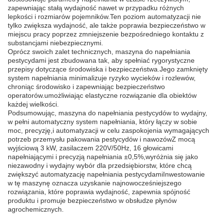
zapewniając stałą wydajność nawet w przypadku różnych
lepkości i rozmiarów pojemników.Ten poziom automatyzacji nie
tylko zwiększa wydajność, ale także poprawia bezpieczeństwo w
miejscu pracy poprzez zmniejszenie bezpośredniego kontaktu z
substancjami niebezpiecznymi.
Oprócz swoich zalet technicznych, maszyna do napełniania
pestycydami jest zbudowana tak, aby spełniać rygorystyczne
przepisy dotyczące środowiska i bezpieczeństwa.Jego zamknięty
system napełniania minimalizuje ryzyko wycieków i rozlewów,
chroniąc środowisko i zapewniając bezpieczeństwo
operatorów.umożliwiając elastyczne rozwiązanie dla obiektów
każdej wielkości.
Podsumowując, maszyna do napełniania pestycydów to wydajny,
w pełni automatyczny system napełniania, który łączy w sobie
moc, precyzję,i automatyzacji w celu zaspokojenia wymagających
potrzeb przemysłu pakowania pestycydów i nawozówZ mocą
wyjściową 3 kW, zasilaczem 220V/50Hz, 16 głowicami
napełniającymi i precyzją napełniania ±0,5%,wyróżnia się jako
niezawodny i wydajny wybór dla przedsiębiorstw, które chcą
zwiększyć automatyzację napełniania pestycydamiInwestowanie
w tę maszynę oznacza uzyskanie najnowocześniejszego
rozwiązania, które poprawia wydajność, zapewnia spójność
produktu i promuje bezpieczeństwo w obsłudze płynów
agrochemicznych.