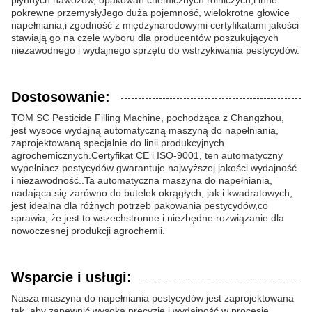
płynnych nawozów, opakowań chemicznych rolniczych,i inne
pokrewne przemysłyJego duża pojemność, wielokrotne głowice
napełniania,i zgodność z międzynarodowymi certyfikatami jakości
stawiają go na czele wyboru dla producentów poszukujących
niezawodnego i wydajnego sprzętu do wstrzykiwania pestycydów.
Dostosowanie:
TOM SC Pesticide Filling Machine, pochodząca z Changzhou,
jest wysoce wydajną automatyczną maszyną do napełniania,
zaprojektowaną specjalnie do linii produkcyjnych
agrochemicznych.Certyfikat CE i ISO-9001, ten automatyczny
wypełniacz pestycydów gwarantuje najwyższej jakości wydajność
i niezawodność..Ta automatyczna maszyna do napełniania,
nadająca się zarówno do butelek okrągłych, jak i kwadratowych,
jest idealna dla różnych potrzeb pakowania pestycydów,co
sprawia, że jest to wszechstronne i niezbędne rozwiązanie dla
nowoczesnej produkcji agrochemii.
Wsparcie i usługi:
Nasza maszyna do napełniania pestycydów jest zaprojektowana
tak, aby zapewnić wysoką precyzję i wydajność w procesie