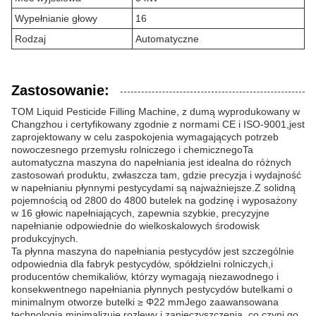
Wypełnianie głowy
16
Rodzaj
Automatyczne
Zastosowanie:
TOM Liquid Pesticide Filling Machine, z dumą wyprodukowany w
Changzhou i certyfikowany zgodnie z normami CE i ISO-9001,jest
zaprojektowany w celu zaspokojenia wymagających potrzeb
nowoczesnego przemysłu rolniczego i chemicznegoTa
automatyczna maszyna do napełniania jest idealna do różnych
zastosowań produktu, zwłaszcza tam, gdzie precyzja i wydajność
w napełnianiu płynnymi pestycydami są najważniejsze.Z solidną
pojemnością od 2800 do 4800 butelek na godzinę i wyposażony
w 16 głowic napełniających, zapewnia szybkie, precyzyjne
napełnianie odpowiednie do wielkoskalowych środowisk
produkcyjnych.
Ta płynna maszyna do napełniania pestycydów jest szczególnie
odpowiednia dla fabryk pestycydów, spółdzielni rolniczych,i
producentów chemikaliów, którzy wymagają niezawodnego i
konsekwentnego napełniania płynnych pestycydów butelkami o
minimalnym otworze butelki ≥ Φ22 mmJego zaawansowana
technologia minimalizuje rozlewy i zanieczyszczenia, co czyni go