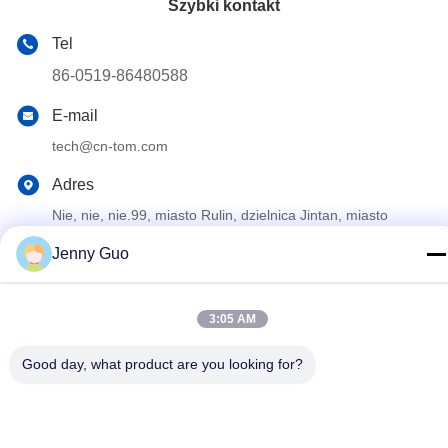
Szybki kontakt
Tel
86-0519-86480588
E-mail
tech@cn-tom.com
Adres
Nie, nie, nie.99, miasto Rulin, dzielnica Jintan, miasto
Changzhou, prowincja Jiangsu, Chiny.
Jenny Guo
Polityka prywatności
|
Sitemap
3:05 AM
Chiny Dobra jakość Maszyna do napełniania pestycydów
Dostawca. Prawa autorskie © 2023-2026 Jiangsu TOM Intelligent
Good day, what product are you looking for?
Equipment Co., Ltd., . Wszelkie prawa zastrzeżone.