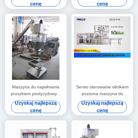
10g-500g worka
maszyna do napełniania i
cenę
cenę
uszczelniania proszku
Maszyna do napełniania
Serwo sterowanie silnikiem
proszkiem pestycydowym
pozioma maszyna do
Półautomatyczna do 1-5 kg
napełniania pestycydów
Uzyskaj najlepszą
Uzyskaj najlepszą
worka Maszyna do
automatyczna SS304
cenę
cenę
napełniania pestycydami
SS316L