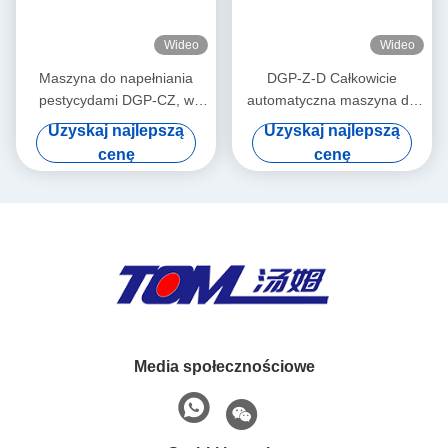
Wideo
Wideo
Maszyna do napełniania
DGP-Z-D Całkowicie
pestycydami DGP-CZ, w
automatyczna maszyna do
pełni automatyczna,
napełniania płynem z tłokami
Uzyskaj najlepszą
Uzyskaj najlepszą
sterowana przez PLC,
pestycydów 50-1000 ml
cenę
cenę
maszyna do napełniania
bębnom
Media społecznościowe