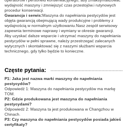
operatorów i personelu konserwacyjnego, aby zmaksymalizować
wydajność maszyny i zmniejszyć czas przestojów.i rutynowych
procedur konserwacji.
Gwarancja i serwis:
Maszyna do napełniania pestycydów jest
objęta gwarancją obejmującą wady produkcyjne i problemy z
wydajnością w normalnym użytkowaniu.Nasz zespół serwisowy
zapewnia terminowe naprawy i wymiany w okresie gwarancji.
Aby uzyskać dalsze wsparcie i utrzymać maszyny do napełniania
pestycydów w pełni sprawne, należy przestrzegać zalecanych
wytycznych i skontaktować się z naszymi służbami wsparcia
technicznego, gdy tylko będzie to konieczne.
Częste pytania:
P1: Jaka jest nazwa marki maszyny do napełniania
pestycydów?
Odpowiedź 1: Maszyna do napełniania pestycydów ma markę
TOM.
P2: Gdzie produkowana jest maszyna do napełniania
pestycydami?
Odpowiedź 2: Maszyna ta jest produkowana w Changzhou w
Chinach.
P3: Czy maszyna do napełniania pestycydów posiada jakieś
certyfikaty?