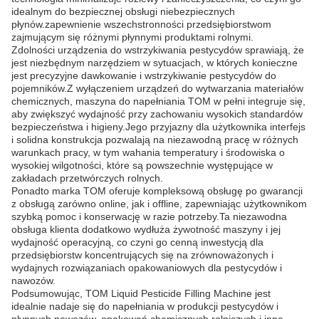
idealnym do bezpiecznej obsługi niebezpiecznych
płynów.zapewnienie wszechstronności przedsiębiorstwom
zajmującym się różnymi płynnymi produktami rolnymi.
Zdolności urządzenia do wstrzykiwania pestycydów sprawiają, że
jest niezbędnym narzędziem w sytuacjach, w których konieczne
jest precyzyjne dawkowanie i wstrzykiwanie pestycydów do
pojemników.Z wyłączeniem urządzeń do wytwarzania materiałów
chemicznych, maszyna do napełniania TOM w pełni integruje się,
aby zwiększyć wydajność przy zachowaniu wysokich standardów
bezpieczeństwa i higieny.Jego przyjazny dla użytkownika interfejs
i solidna konstrukcja pozwalają na niezawodną pracę w różnych
warunkach pracy, w tym wahania temperatury i środowiska o
wysokiej wilgotności, które są powszechnie występujące w
zakładach przetwórczych rolnych.
Ponadto marka TOM oferuje kompleksową obsługę po gwarancji
z obsługą zarówno online, jak i offline, zapewniając użytkownikom
szybką pomoc i konserwację w razie potrzeby.Ta niezawodna
obsługa klienta dodatkowo wydłuża żywotność maszyny i jej
wydajność operacyjną, co czyni go cenną inwestycją dla
przedsiębiorstw koncentrujących się na zrównoważonych i
wydajnych rozwiązaniach opakowaniowych dla pestycydów i
nawozów.
Podsumowując, TOM Liquid Pesticide Filling Machine jest
idealnie nadaje się do napełniania w produkcji pestycydów i