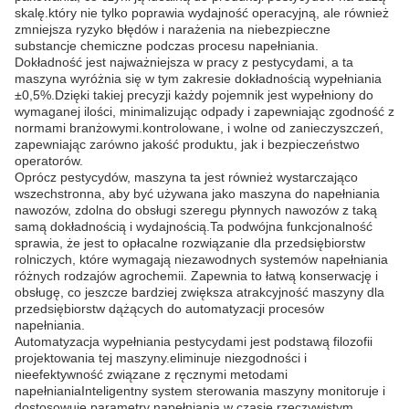
skalę.który nie tylko poprawia wydajność operacyjną, ale również
zmniejsza ryzyko błędów i narażenia na niebezpieczne
substancje chemiczne podczas procesu napełniania.
Dokładność jest najważniejsza w pracy z pestycydami, a ta
maszyna wyróżnia się w tym zakresie dokładnością wypełniania
±0,5%.Dzięki takiej precyzji każdy pojemnik jest wypełniony do
wymaganej ilości, minimalizując odpady i zapewniając zgodność z
normami branżowymi.kontrolowane, i wolne od zanieczyszczeń,
zapewniając zarówno jakość produktu, jak i bezpieczeństwo
operatorów.
Oprócz pestycydów, maszyna ta jest również wystarczająco
wszechstronna, aby być używana jako maszyna do napełniania
nawozów, zdolna do obsługi szeregu płynnych nawozów z taką
samą dokładnością i wydajnością.Ta podwójna funkcjonalność
sprawia, że jest to opłacalne rozwiązanie dla przedsiębiorstw
rolniczych, które wymagają niezawodnych systemów napełniania
różnych rodzajów agrochemii. Zapewnia to łatwą konserwację i
obsługę, co jeszcze bardziej zwiększa atrakcyjność maszyny dla
przedsiębiorstw dążących do automatyzacji procesów
napełniania.
Automatyzacja wypełniania pestycydami jest podstawą filozofii
projektowania tej maszyny.eliminuje niezgodności i
nieefektywność związane z ręcznymi metodami
napełnianiaInteligentny system sterowania maszyny monitoruje i
dostosowuje parametry napełniania w czasie rzeczywistym,