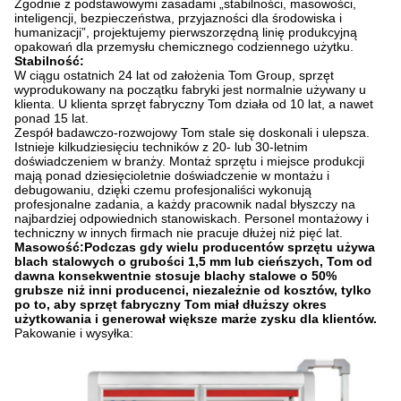
Zgodnie z podstawowymi zasadami „stabilności, masowości,
inteligencji, bezpieczeństwa, przyjazności dla środowiska i
humanizacji”, projektujemy pierwszorzędną linię produkcyjną
opakowań dla przemysłu chemicznego codziennego użytku.
Stabilność:
W ciągu ostatnich 24 lat od założenia Tom Group, sprzęt
wyprodukowany na początku fabryki jest normalnie używany u
klienta. U klienta sprzęt fabryczny Tom działa od 10 lat, a nawet
ponad 15 lat.
Zespół badawczo-rozwojowy Tom stale się doskonali i ulepsza.
Istnieje kilkudziesięciu techników z 20- lub 30-letnim
doświadczeniem w branży. Montaż sprzętu i miejsce produkcji
mają ponad dziesięcioletnie doświadczenie w montażu i
debugowaniu, dzięki czemu profesjonaliści wykonują
profesjonalne zadania, a każdy pracownik nadal błyszczy na
najbardziej odpowiednich stanowiskach. Personel montażowy i
techniczny w innych firmach nie pracuje dłużej niż pięć lat.
Masowość:
Podczas gdy wielu producentów sprzętu używa
blach stalowych o grubości 1,5 mm lub cieńszych, Tom od
dawna konsekwentnie stosuje blachy stalowe o 50%
grubsze niż inni producenci, niezależnie od kosztów, tylko
po to, aby sprzęt fabryczny Tom miał dłuższy okres
użytkowania i generował większe marże zysku dla klientów.
Pakowanie i wysyłka: