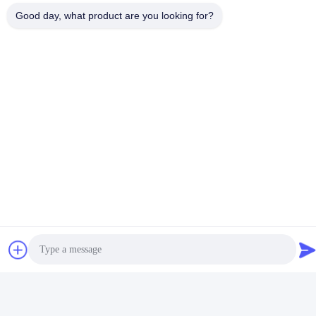
Wideo
Good day, what product are you looking for?
SUS304 1M Okrągła
Całkowicie automatyczna
maszyna do karmienia
linia pakowania pestycydów
butelkami o małej
do butelki agrochemicznej
Uzyskaj najlepszą
Uzyskaj najlepszą
pojemności
100ml-1L
cenę
cenę
Wideo
30-40 toreb/min
Wysokiej prędkości
Półautomatyczne maszyny
automatyczny obrotowy
do pakowania proszku 3g-
stolik do karmienia
Uzyskaj najlepszą
Uzyskaj najlepszą
1000g
plastikowych butelek ze