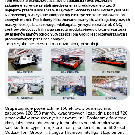
Tom Group to prawdziwe, uczciwe przedsiębiorstwo. Wszystkie
zakupione surowce ze stali nierdzewnej są produkowane przez 3
najlepsze przedsiębiorstwa w Krajowym Stowarzyszeniu Przemysłu Stali
Nierdzewnej, a wszystkie komponenty elektryczne są importowane od
znanych marek. Posiadamy kilka zaawansowanych, wielkogabarytowych
maszyn do cięcia laserowego, wielkogabarytowych obrabiarek CNC,
centrów obróbczych i innego sprzętu produkcyjnego o łącznej wartości
80 milionów juanów (około 95% części Tom Group jest przetwarzanych i
produkowanych przez nas samych).
Tom szybko się rozwija i ma dużą skalę produkcji
Grupa zajmuje powierzchnię 150 akrów, z powierzchnią
zabudowy 120 558 metrów kwadratowych i zatrudnia ponad 720
pracowników produkcyjnych pierwszej linii. Posiadamy światowej
klasy luksusowe showroomy technologiczne i sformalizowane
sale konferencyjne Tom, które mogą pomieścić ponad 500 osób.
Oddział Tom Group – „Jiangsu Thomson Intelligent Equipment