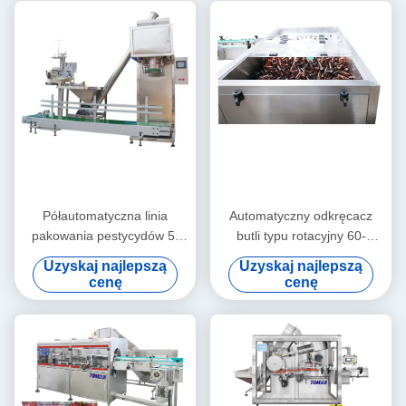
Półautomatyczna linia
Automatyczny odkręcacz
pakowania pestycydów 5-
butli typu rotacyjny 60-
25kg PLC sterowana
120BPM
Uzyskaj najlepszą
Uzyskaj najlepszą
maszyna do pakowania
cenę
cenę
proszku