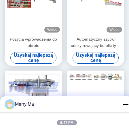
Wideo
Wideo
Pozycja wprowadzenia do
Automatyczny szybki
obrotu
odszyfrowujący butelki typu
pionowego
Uzyskaj najlepszą
Uzyskaj najlepszą
cenę
cenę
Merry Ma
6:47 PM