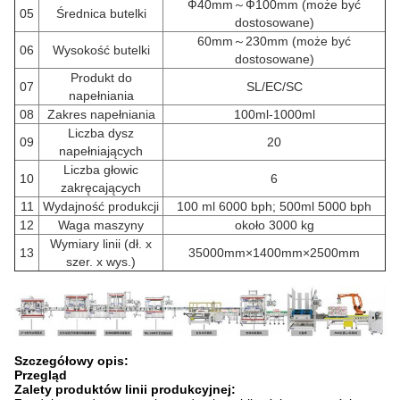
Ф40mm～Ф100mm (może być
05
Średnica butelki
dostosowane)
60mm～230mm (może być
06
Wysokość butelki
dostosowane)
Produkt do
07
SL/EC/SC
napełniania
08
Zakres napełniania
100ml-1000ml
Liczba dysz
09
20
napełniających
Liczba głowic
10
6
zakręcających
11
Wydajność produkcji
100 ml 6000 bph; 500ml 5000 bph
12
Waga maszyny
około 3000 kg
Wymiary linii (dł. x
13
35000mm×1400mm×2500mm
szer. x wys.)
Szczegółowy opis:
Przegląd
Zalety produktów linii produkcyjnej: