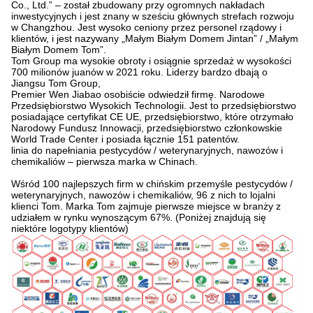
Co., Ltd.” – został zbudowany przy ogromnych nakładach
inwestycyjnych i jest znany w sześciu głównych strefach rozwoju
w Changzhou. Jest wysoko ceniony przez personel rządowy i
klientów, i jest nazywany „Małym Białym Domem Jintan” / „Małym
Białym Domem Tom”.
Tom Group ma wysokie obroty i osiągnie sprzedaż w wysokości
700 milionów juanów w 2021 roku. Liderzy bardzo dbają o
Jiangsu Tom Group,
Premier Wen Jiabao osobiście odwiedził firmę. Narodowe
Przedsiębiorstwo Wysokich Technologii. Jest to przedsiębiorstwo
posiadające certyfikat CE UE, przedsiębiorstwo, które otrzymało
Narodowy Fundusz Innowacji, przedsiębiorstwo członkowskie
World Trade Center i posiada łącznie 151 patentów.
linia do napełniania pestycydów / weterynaryjnych, nawozów i
chemikaliów – pierwsza marka w Chinach.
Wśród 100 najlepszych firm w chińskim przemyśle pestycydów /
weterynaryjnych, nawozów i chemikaliów, 96 z nich to lojalni
klienci Tom. Marka Tom zajmuje pierwsze miejsce w branży z
udziałem w rynku wynoszącym 67%. (Poniżej znajdują się
niektóre logotypy klientów)